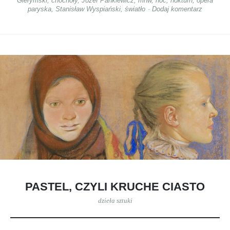
Gierymski
,
chochoły
,
Józef Pankiewicz
,
mnw
,
noc
,
nokturn
,
opera
paryska
,
Stanisław Wyspiański
,
światło
Dodaj komentarz
PASTEL, CZYLI KRUCHE CIASTO
dzieła sztuki