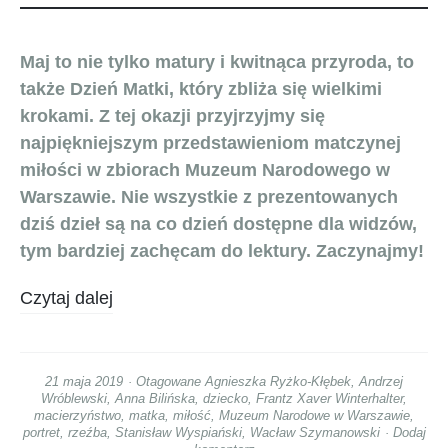
Maj to nie tylko matury i kwitnąca przyroda, to
także Dzień Matki, który zbliża się wielkimi
krokami. Z tej okazji przyjrzyjmy się
najpiękniejszym przedstawieniom matczynej
miłości w zbiorach Muzeum Narodowego w
Warszawie. Nie wszystkie z prezentowanych
dziś dzieł są na co dzień dostępne dla widzów,
tym bardziej zachęcam do lektury. Zaczynajmy!
Czytaj dalej
21 maja 2019
Otagowane
Agnieszka Ryżko-Kłębek
,
Andrzej
Wróblewski
,
Anna Bilińska
,
dziecko
,
Frantz Xaver Winterhalter
,
macierzyństwo
,
matka
,
miłość
,
Muzeum Narodowe w Warszawie
,
portret
,
rzeźba
,
Stanisław Wyspiański
,
Wacław Szymanowski
Dodaj