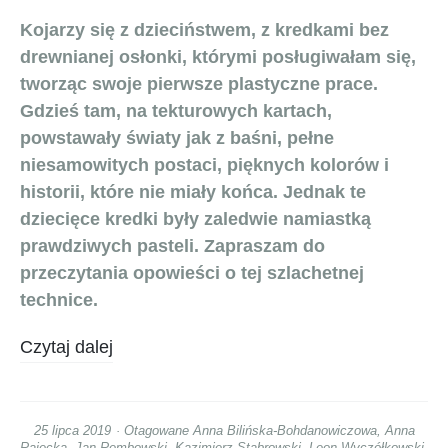
Kojarzy się z dzieciństwem, z kredkami bez
drewnianej osłonki, którymi posługiwałam się,
tworząc swoje pierwsze plastyczne prace.
Gdzieś tam, na tekturowych kartach,
powstawały światy jak z baśni, pełne
niesamowitych postaci, pięknych kolorów i
historii, które nie miały końca. Jednak te
dziecięce kredki były zaledwie namiastką
prawdziwych pasteli. Zapraszam do
przeczytania opowieści o tej szlachetnej
technice.
Czytaj dalej
25 lipca 2019
Otagowane
Anna Bilińska-Bohdanowiczowa
,
Anna
Rajecka
,
Jan Rembowski
,
Kazimierz Stabrowski
,
Leon Wyczółkowski
,