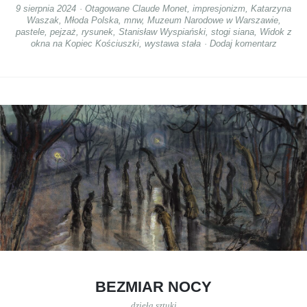
9 sierpnia 2024
Otagowane
Claude Monet
,
impresjonizm
,
Katarzyna
Waszak
,
Młoda Polska
,
mnw
,
Muzeum Narodowe w Warszawie
,
pastele
,
pejzaż
,
rysunek
,
Stanisław Wyspiański
,
stogi siana
,
Widok z
okna na Kopiec Kościuszki
,
wystawa stała
Dodaj komentarz
BEZMIAR NOCY
dzieła sztuki