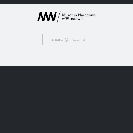
muzeariat@mnw.art.pl