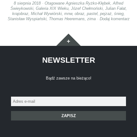
8 sierpnia 2018
Otagowane
Agnieszka Ryżko-Kłębek
,
Alfred
Świeykowski
,
Galeria XIX Wieku
,
Józef Chełmoński
,
Julian Fałat
,
krajobraz
,
Michał Wywiórski
,
mnw
,
obraz
,
pastel
,
pejzaż
,
śnieg
,
Stanisław Wyspiański
,
Thomas Heeremans
,
zima
Dodaj komentarz
Widgety
NEWSLETTER
Bądź zawsze na bieżąco!
Adres
e-
mail: