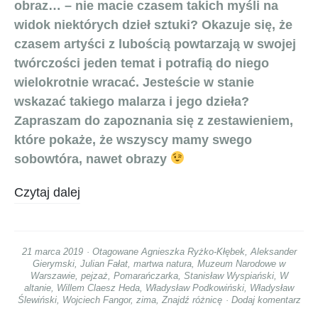
obraz… – nie macie czasem takich myśli na
widok niektórych dzieł sztuki? Okazuje się, że
czasem artyści z lubością powtarzają w swojej
twórczości jeden temat i potrafią do niego
wielokrotnie wracać. Jesteście w stanie
wskazać takiego malarza i jego dzieła?
Zapraszam do zapoznania się z zestawieniem,
które pokaże, że wszyscy mamy swego
sobowtóra, nawet obrazy
Czytaj dalej
21 marca 2019
Otagowane
Agnieszka Ryżko-Kłębek
,
Aleksander
Gierymski
,
Julian Fałat
,
martwa natura
,
Muzeum Narodowe w
Warszawie
,
pejzaż
,
Pomarańczarka
,
Stanisław Wyspiański
,
W
altanie
,
Willem Claesz Heda
,
Władysław Podkowiński
,
Władysław
Ślewiński
,
Wojciech Fangor
,
zima
,
Znajdź różnicę
Dodaj komentarz