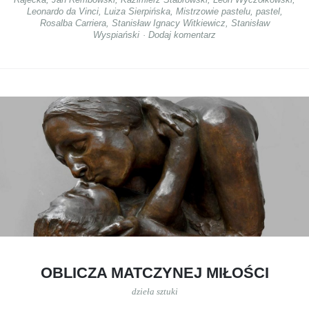
Leonardo da Vinci
,
Luiza Sierpińska
,
Mistrzowie pastelu
,
pastel
,
Rosalba Carriera
,
Stanisław Ignacy Witkiewicz
,
Stanisław
Wyspiański
Dodaj komentarz
OBLICZA MATCZYNEJ MIŁOŚCI
dzieła sztuki