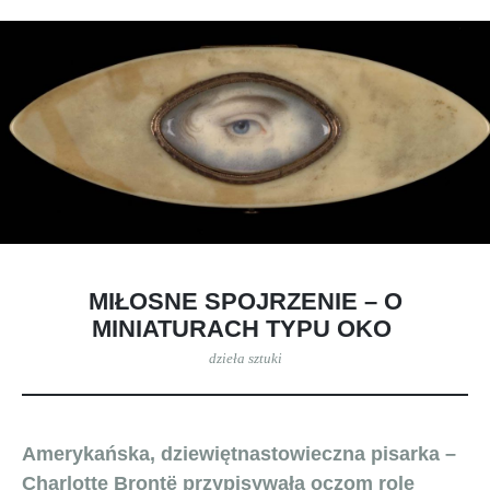
MIŁOSNE SPOJRZENIE – O
MINIATURACH TYPU OKO
dzieła sztuki
Amerykańska, dziewiętnastowieczna pisarka –
Charlotte Brontë przypisywała oczom rolę