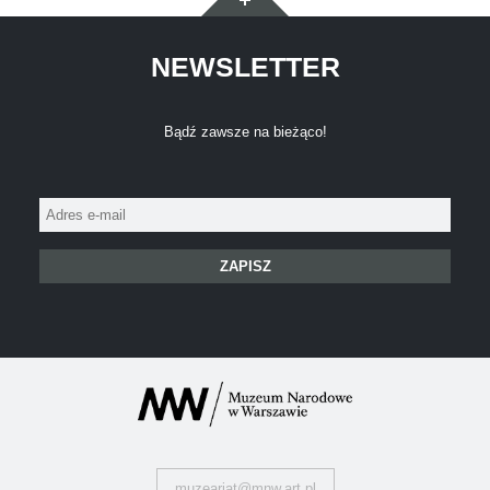
NEWSLETTER
Bądź zawsze na bieżąco!
Adres
e-
mail:
muzeariat@mnw.art.pl