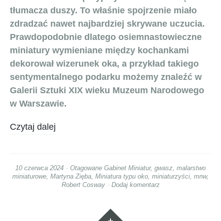
tłumacza duszy. To właśnie spojrzenie miało
zdradzać nawet najbardziej skrywane uczucia.
Prawdopodobnie dlatego osiemnastowieczne
miniatury wymieniane między kochankami
dekorował wizerunek oka, a przykład takiego
sentymentalnego podarku możemy znaleźć w
Galerii Sztuki XIX wieku Muzeum Narodowego
w Warszawie.
Czytaj dalej
10 czerwca 2024
Otagowane
Gabinet Miniatur
,
gwasz
,
malarstwo
miniaturowe
,
Martyna Zięba
,
Miniatura typu oko
,
miniaturzyści
,
mnw
,
Robert Cosway
Dodaj komentarz
Widgety