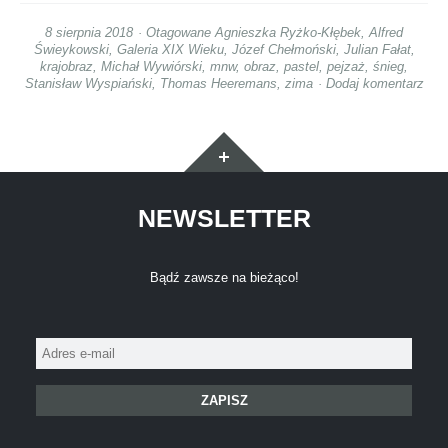
8 sierpnia 2018
Otagowane
Agnieszka Ryżko-Kłębek
,
Alfred
Świeykowski
,
Galeria XIX Wieku
,
Józef Chełmoński
,
Julian Fałat
,
krajobraz
,
Michał Wywiórski
,
mnw
,
obraz
,
pastel
,
pejzaż
,
śnieg
,
Stanisław Wyspiański
,
Thomas Heeremans
,
zima
Dodaj komentarz
Widgety
NEWSLETTER
Bądź zawsze na bieżąco!
Adres
e-
mail: