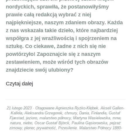
nordyckich, sprawiła, że postanowiłyśmy
prawie całą redakcją wybrać z niej
najpiękniejsze, naszym zdaniem obrazy. Każda
z nas wskazała takie dzieło, które najbardziej
współgra z jej wrażliwością i spojrzeniem na
sztukę. Co ciekawe, żadne z nich się nie
powtórzyło! Zapoznajcie się z naszym
zestawieniem, może wśród tych obrazów
znajdziecie swój ulubiony?
Czytaj dalej
21 lutego 2023
Otagowane
Agnieszka Ryżko-Kłębek
,
Akseli Gallen-
Kallela
,
Aleksandra Grzegorek
,
chmury
,
Dania
,
Finlandia
,
Gustaf
Fjæstad
,
jezioro
,
malarstwo północy
,
Martyna Wasielewska
,
mnw
,
natura
,
niebo
,
Oscar Gustaf Björck
,
Paulina Gąsiorowska
,
pejzaż
zimowy
,
plener
,
prywatność
,
Przesilenie. Malarstwo Północy 1880-