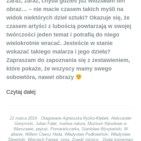
Zaraz, zaraz, chyba gdzieś już widziałam ten
obraz… – nie macie czasem takich myśli na
widok niektórych dzieł sztuki? Okazuje się, że
czasem artyści z lubością powtarzają w swojej
twórczości jeden temat i potrafią do niego
wielokrotnie wracać. Jesteście w stanie
wskazać takiego malarza i jego dzieła?
Zapraszam do zapoznania się z zestawieniem,
które pokaże, że wszyscy mamy swego
sobowtóra, nawet obrazy
Czytaj dalej
21 marca 2019
Otagowane
Agnieszka Ryżko-Kłębek
,
Aleksander
Gierymski
,
Julian Fałat
,
martwa natura
,
Muzeum Narodowe w
Warszawie
,
pejzaż
,
Pomarańczarka
,
Stanisław Wyspiański
,
W
altanie
,
Willem Claesz Heda
,
Władysław Podkowiński
,
Władysław
Ślewiński
,
Wojciech Fangor
,
zima
,
Znajdź różnicę
Dodaj komentarz