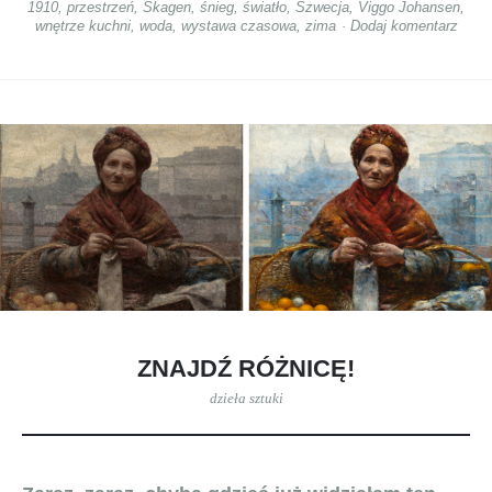
1910
,
przestrzeń
,
Skagen
,
śnieg
,
światło
,
Szwecja
,
Viggo Johansen
,
wnętrze kuchni
,
woda
,
wystawa czasowa
,
zima
Dodaj komentarz
ZNAJDŹ RÓŻNICĘ!
dzieła sztuki