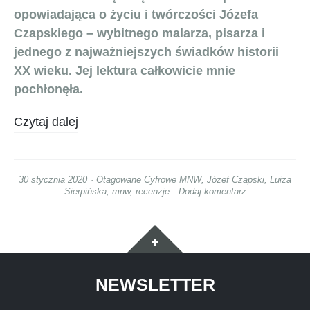
opowiadająca o życiu i twórczości Józefa
Czapskiego – wybitnego malarza, pisarza i
jednego z najważniejszych świadków historii
XX wieku. Jej lektura całkowicie mnie
pochłonęła.
Czytaj dalej
30 stycznia 2020
Otagowane
Cyfrowe MNW
,
Józef Czapski
,
Luiza
Sierpińska
,
mnw
,
recenzje
Dodaj komentarz
Widgety
NEWSLETTER