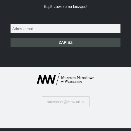
Bądź zawsze na bieżąco!
Adres
e-
mail:
muzeariat@mnw.art.pl