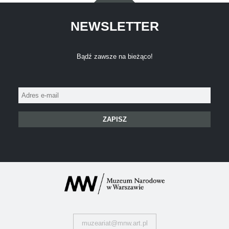
NEWSLETTER
Bądź zawsze na bieżąco!
Adres
e-
mail:
muzeariat@mnw.art.pl