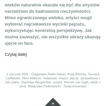
wieków naturalnie okazała się być dla artystów
narzędziem do kadrowania rzeczywistości.
Mimo ograniczonego widoku, artyści mogli
wybierać najciekawsze wycinki pejzażu,
wykorzystując konkretną perspektywę. Jak
można zauważyć, nie wszystkie obrazy ukazują
ujęcie en face.
Czytaj dalej
2 stycznia 2025
Otagowane
Andre Derain
,
Anna Bilińska
,
Gustave
Caillebotte
,
Henri Matisse
,
malarstwo
,
miasto
,
pejzaż
,
perspektywa z
lotu ptaka
,
Stanisław Wyspiański
,
sztuka
,
Vincent van Gogh
,
widok z
okna
,
Władysław Podkowiński
Dodaj komentarz
Widgety