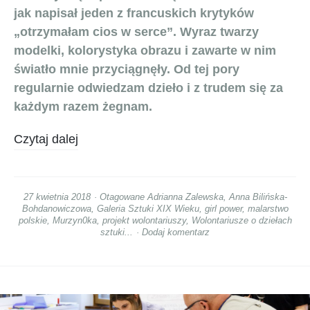
jak napisał jeden z francuskich krytyków
„otrzymałam cios w serce”. Wyraz twarzy
modelki, kolorystyka obrazu i zawarte w nim
światło mnie przyciągnęły. Od tej pory
regularnie odwiedzam dzieło i z trudem się za
każdym razem żegnam.
Czytaj dalej
27 kwietnia 2018
Otagowane
Adrianna Zalewska
,
Anna Bilińska-
Bohdanowiczowa
,
Galeria Sztuki XIX Wieku
,
girl power
,
malarstwo
polskie
,
Murzyn0ka
,
projekt wolontariuszy
,
Wolontariusze o dziełach
sztuki...
Dodaj komentarz