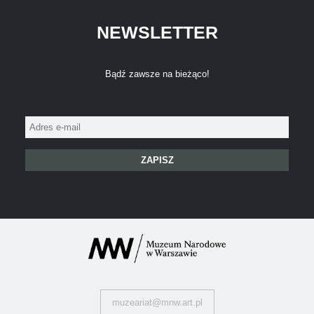
NEWSLETTER
Bądź zawsze na bieżąco!
Adres
e-
mail:
muzeariat@mnw.art.pl