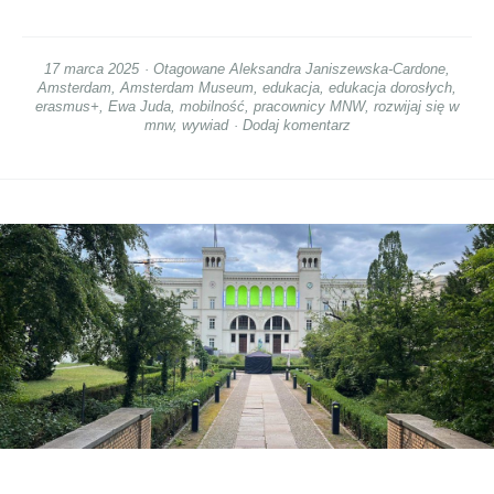
17 marca 2025
Otagowane
Aleksandra Janiszewska-Cardone
,
Amsterdam
,
Amsterdam Museum
,
edukacja
,
edukacja dorosłych
,
erasmus+
,
Ewa Juda
,
mobilność
,
pracownicy MNW
,
rozwijaj się w
mnw
,
wywiad
Dodaj komentarz