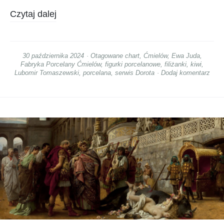
Czytaj dalej
30 października 2024
Otagowane
chart
,
Ćmielów
,
Ewa Juda
,
Fabryka Porcelany Ćmielów
,
figurki porcelanowe
,
filiżanki
,
kiwi
,
Lubomir Tomaszewski
,
porcelana
,
serwis Dorota
Dodaj komentarz