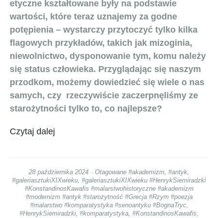
etyczne kształtowane były na podstawie
wartości, które teraz uznajemy za godne
potępienia – wystarczy przytoczyć tylko kilka
flagowych przykładów, takich jak mizoginia,
niewolnictwo, dysponowanie tym, komu należy
się status człowieka. Przyglądając się naszym
przodkom, możemy dowiedzieć się wiele o nas
samych, czy rzeczywiście zaczerpnęliśmy ze
starożytności tylko to, co najlepsze?
Czytaj dalej
28 października 2024
Otagowane
#akademizm
,
#antyk
,
#galeriasztukiXIXwieku
,
#galeriasztukiXIXwieku #HenrykSiemiradzki
#KonstandinosKawafis #malarstwohistoryczne #akademizm
#modernizm #antyk #starożytność #Grecja #Rzym #poezja
#malarstwo #komparatystyka #senoantyku #BognaTryc
,
#HenrykSiemiradzki
,
#komparatystyka
,
#KonstandinosKawafis
,