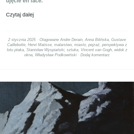
ujęcie en face.
Czytaj dalej
2 stycznia 2025
Otagowane
Andre Derain
,
Anna Bilińska
,
Gustave
Caillebotte
,
Henri Matisse
,
malarstwo
,
miasto
,
pejzaż
,
perspektywa z
lotu ptaka
,
Stanisław Wyspiański
,
sztuka
,
Vincent van Gogh
,
widok z
okna
,
Władysław Podkowiński
Dodaj komentarz