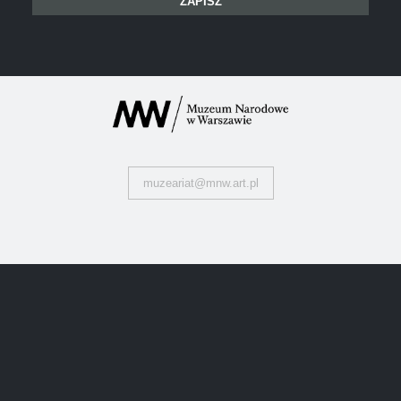
muzeariat@mnw.art.pl