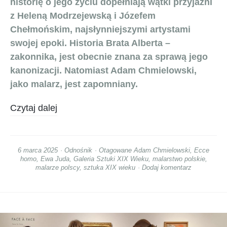
historię o jego życiu dopełniają wątki przyjaźni
z Heleną Modrzejewską i Józefem
Chełmońskim, najsłynniejszymi artystami
swojej epoki. Historia Brata Alberta –
zakonnika, jest obecnie znana za sprawą jego
kanonizacji. Natomiast Adam Chmielowski,
jako malarz, jest zapomniany.
Czytaj dalej
6 marca 2025
Odnośnik
Otagowane
Adam Chmielowski
,
Ecce
homo
,
Ewa Juda
,
Galeria Sztuki XIX Wieku
,
malarstwo polskie
,
malarze polscy
,
sztuka XIX wieku
Dodaj komentarz