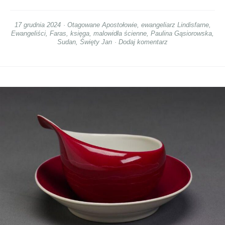
17 grudnia 2024
Otagowane
Apostołowie
,
ewangeliarz Lindisfarne
,
Ewangeliści
,
Faras
,
księga
,
malowidła ścienne
,
Paulina Gąsiorowska
,
Sudan
,
Święty Jan
Dodaj komentarz