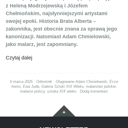
z Heleną Modrzejewską i Józefem
Chełmońskim, najsłynniejszymi artystami
swojej epoki. Historia Brata Alberta –
zakonnika, jest obecnie znana za sprawą jego
kanonizacji. Natomiast Adam Chmielowski,
jako malarz, jest zapomniany.
Czytaj dalej
6 marca 2025
Odnośnik
Otagowane
Adam Chmielowski
,
Ecce
homo
,
Ewa Juda
,
Galeria Sztuki XIX Wieku
,
malarstwo polskie
,
malarze polscy
,
sztuka XIX wieku
Dodaj komentarz
Widgety