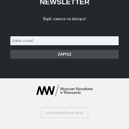
NEWSLETTER
Bądź zawsze na bieżąco!
Adres
e-
mail:
muzeariat@mnw.art.pl