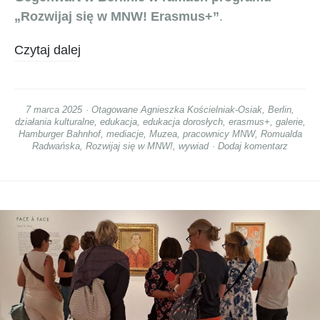
„Rozwijaj się w MNW! Erasmus+”
.
Czytaj dalej
7 marca 2025
Otagowane
Agnieszka Kościelniak-Osiak
,
Berlin
,
działania kulturalne
,
edukacja
,
edukacja dorosłych
,
erasmus+
,
galerie
,
Hamburger Bahnhof
,
mediacje
,
Muzea
,
pracownicy MNW
,
Romualda
Radwańska
,
Rozwijaj się w MNW!
,
wywiad
Dodaj komentarz