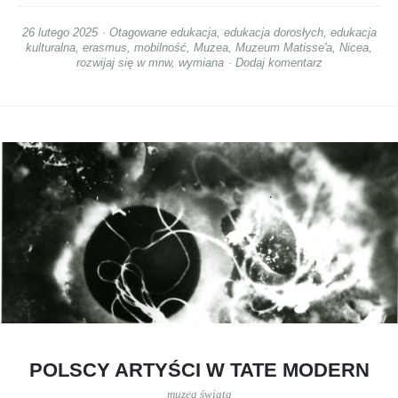
26 lutego 2025
Otagowane
edukacja
,
edukacja dorosłych
,
edukacja
kulturalna
,
erasmus
,
mobilność
,
Muzea
,
Muzeum Matisse'a
,
Nicea
,
rozwijaj się w mnw
,
wymiana
Dodaj komentarz
POLSCY ARTYŚCI W TATE MODERN
muzea świata