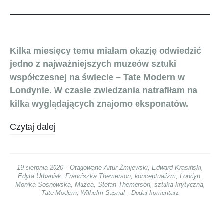
Kilka miesięcy temu miałam okazję odwiedzić
jedno z najważniejszych muzeów sztuki
współczesnej na świecie – Tate Modern w
Londynie. W czasie zwiedzania natrafiłam na
kilka wyglądających znajomo eksponatów.
Czytaj dalej
19 sierpnia 2020
Otagowane
Artur Żmijewski
,
Edward Krasiński
,
Edyta Urbaniak
,
Franciszka Themerson
,
konceptualizm
,
Londyn
,
Monika Sosnowska
,
Muzea
,
Stefan Themerson
,
sztuka krytyczna
,
Tate Modern
,
Wilhelm Sasnal
Dodaj komentarz