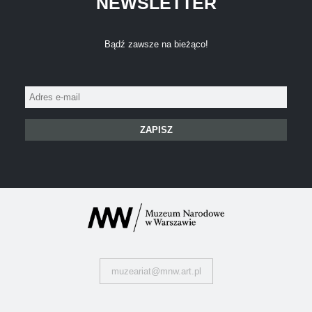
NEWSLETTER
Bądź zawsze na bieżąco!
Adres
e-
mail:
muzeariat@mnw.art.pl