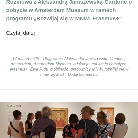
Rozmowa z Aleksandrą Janiszewską-Cardone o
pobycie w Amsterdam Museum
w ramach
programu „Rozwijaj się w MNW! Erasmus+”
.
Czytaj dalej
17 marca 2025
Otagowane
Aleksandra Janiszewska-Cardone
,
Amsterdam
,
Amsterdam Museum
,
edukacja
,
edukacja dorosłych
,
erasmus+
,
Ewa Juda
,
mobilność
,
pracownicy MNW
,
rozwijaj się w
mnw
,
wywiad
Dodaj komentarz