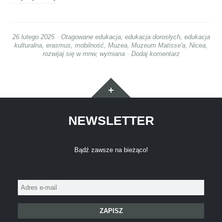
26 lutego 2025
Otagowane
edukacja
,
edukacja dorosłych
,
edukacja
kulturalna
,
erasmus
,
mobilność
,
Muzea
,
Muzeum Matisse'a
,
Nicea
,
rozwijaj się w mnw
,
wymiana
Dodaj komentarz
Widgety
NEWSLETTER
Bądź zawsze na bieżąco!
Adres
e-
mail: