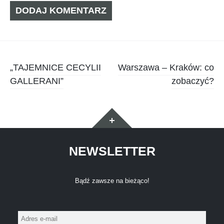
Zobacz
„TAJEMNICE CECYLII
Warszawa – Kraków: co
GALLERANI”
zobaczyć?
wpisy
Widgety
NEWSLETTER
Bądź zawsze na bieżąco!
Adres
e-