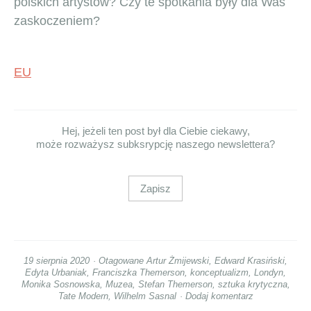
polskich artystów? Czy te spotkania były dla Was
zaskoczeniem?
EU
Hej, jeżeli ten post był dla Ciebie ciekawy,
może rozważysz subksrypcję naszego newslettera?
Zapisz
19 sierpnia 2020
Otagowane
Artur Żmijewski
,
Edward Krasiński
,
Edyta Urbaniak
,
Franciszka Themerson
,
konceptualizm
,
Londyn
,
Monika Sosnowska
,
Muzea
,
Stefan Themerson
,
sztuka krytyczna
,
Tate Modern
,
Wilhelm Sasnal
Dodaj komentarz