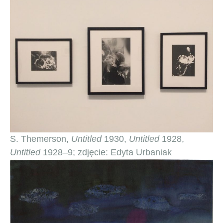
S. Themerson,
Untitled
1930,
Untitled
1928,
Untitled
1928–9; zdjęcie: Edyta Urbaniak