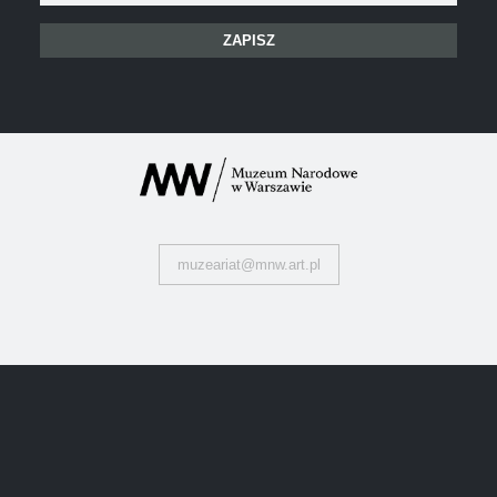
mail:
muzeariat@mnw.art.pl