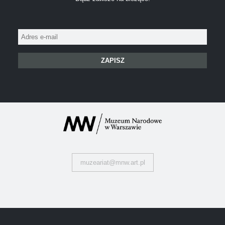
Adres
e-
mail:
muzeariat@mnw.art.pl