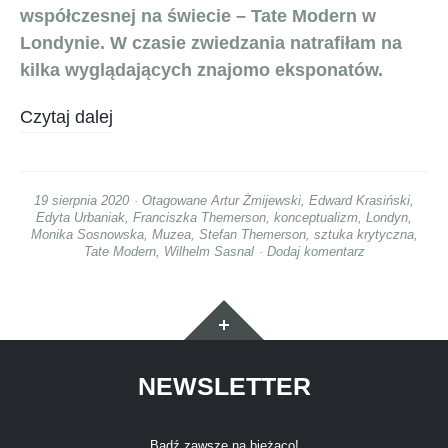
współczesnej na świecie – Tate Modern w
Londynie. W czasie zwiedzania natrafiłam na
kilka wyglądających znajomo eksponatów.
Czytaj dalej
19 sierpnia 2020
Otagowane
Artur Żmijewski
,
Edward Krasiński
,
Edyta Urbaniak
,
Franciszka Themerson
,
konceptualizm
,
Londyn
,
Monika Sosnowska
,
Muzea
,
Stefan Themerson
,
sztuka krytyczna
,
Tate Modern
,
Wilhelm Sasnal
Dodaj komentarz
Widgety
NEWSLETTER
Bądź zawsze na bieżąco!