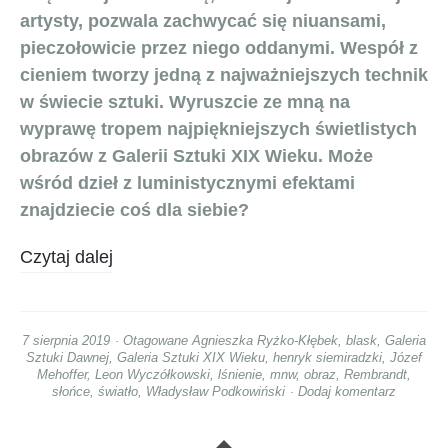
artysty, pozwala zachwycać się niuansami,
pieczołowicie przez niego oddanymi. Wespół z
cieniem tworzy jedną z najważniejszych technik
w świecie sztuki. Wyruszcie ze mną na
wyprawę tropem najpiękniejszych świetlistych
obrazów z Galerii Sztuki XIX Wieku. Może
wśród dzieł z luministycznymi efektami
znajdziecie coś dla siebie?
Czytaj dalej
7 sierpnia 2019
Otagowane
Agnieszka Ryżko-Kłębek
,
blask
,
Galeria
Sztuki Dawnej
,
Galeria Sztuki XIX Wieku
,
henryk siemiradzki
,
Józef
Mehoffer
,
Leon Wyczółkowski
,
lśnienie
,
mnw
,
obraz
,
Rembrandt
,
słońce
,
światło
,
Władysław Podkowiński
Dodaj komentarz