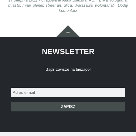
17 sierpnia 2021
Otagowane
Anna Bilińska
,
ASP
,
EfKa
,
fotografia
,
miasto
,
mnw
,
plener
,
street art
,
ulica
,
Warszawa
,
wolontariat
Dodaj
komentarz
Widgety
NEWSLETTER
Bądź zawsze na bieżąco!
Adres
e-
mail: