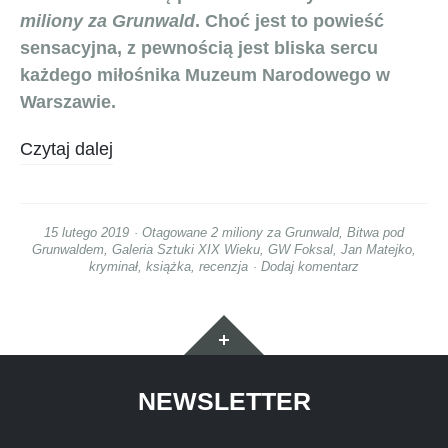
miliony za Grunwald
. Choć jest to powieść
sensacyjna, z pewnością jest bliska sercu
każdego miłośnika Muzeum Narodowego w
Warszawie.
Czytaj dalej
15 lutego 2019
Otagowane
2 miliony za Grunwald
,
Bitwa pod
Grunwaldem
,
Galeria Sztuki XIX Wieku
,
GW Foksal
,
Jan Matejko
,
kryminał
,
książka
,
recenzja
Dodaj komentarz
Widgety
NEWSLETTER