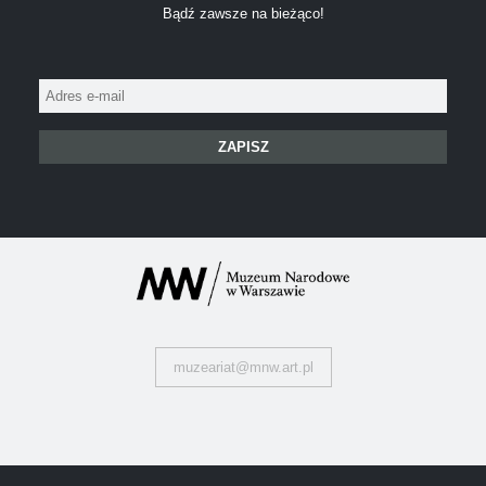
Bądź zawsze na bieżąco!
Adres
e-
mail:
muzeariat@mnw.art.pl