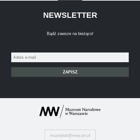
NEWSLETTER
Bądź zawsze na bieżąco!
Adres
e-
mail:
muzeariat@mnw.art.pl