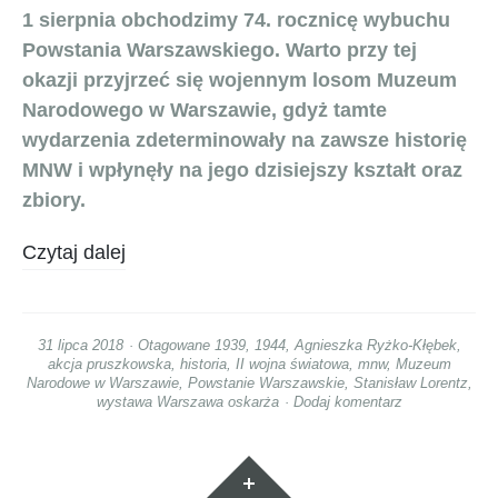
1 sierpnia obchodzimy 74. rocznicę wybuchu
Powstania Warszawskiego. Warto przy tej
okazji przyjrzeć się wojennym losom Muzeum
Narodowego w Warszawie, gdyż tamte
wydarzenia zdeterminowały na zawsze historię
MNW i wpłynęły na jego dzisiejszy kształt oraz
zbiory.
Czytaj dalej
31 lipca 2018
Otagowane
1939
,
1944
,
Agnieszka Ryżko-Kłębek
,
akcja pruszkowska
,
historia
,
II wojna światowa
,
mnw
,
Muzeum
Narodowe w Warszawie
,
Powstanie Warszawskie
,
Stanisław Lorentz
,
wystawa Warszawa oskarża
Dodaj komentarz
Widgety