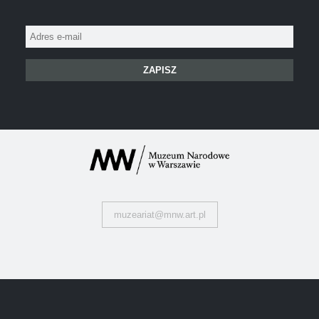
Adres
e-
mail:
muzeariat@mnw.art.pl