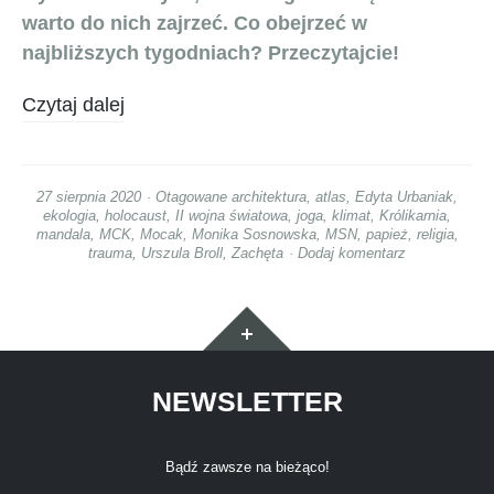
warto do nich zajrzeć. Co obejrzeć w
najbliższych tygodniach? Przeczytajcie!
Czytaj dalej
27 sierpnia 2020
Otagowane
architektura
,
atlas
,
Edyta Urbaniak
,
ekologia
,
holocaust
,
II wojna światowa
,
joga
,
klimat
,
Królikarnia
,
mandala
,
MCK
,
Mocak
,
Monika Sosnowska
,
MSN
,
papież
,
religia
,
trauma
,
Urszula Broll
,
Zachęta
Dodaj komentarz
Widgety
NEWSLETTER
Bądź zawsze na bieżąco!