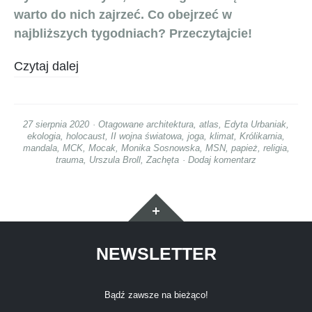
warto do nich zajrzeć. Co obejrzeć w
najbliższych tygodniach? Przeczytajcie!
Czytaj dalej
27 sierpnia 2020
Otagowane
architektura
,
atlas
,
Edyta Urbaniak
,
ekologia
,
holocaust
,
II wojna światowa
,
joga
,
klimat
,
Królikarnia
,
mandala
,
MCK
,
Mocak
,
Monika Sosnowska
,
MSN
,
papież
,
religia
,
trauma
,
Urszula Broll
,
Zachęta
Dodaj komentarz
Widgety
NEWSLETTER
Bądź zawsze na bieżąco!