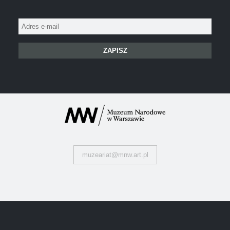
Adres
e-
mail:
muzeariat@mnw.art.pl