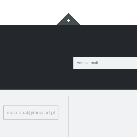
Widgety
Adres
e-
mail:
muzeariat@mnw.art.pl