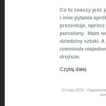
Co to znaczy jeść j
i inne pytania spr
prezentuje, oprócz
porcelany. Mam wra
dziedziny sztuki. 
rzemiosła niejedno
droższe
.
Czytaj dalej
15 maja 2024
Otagowan
ser