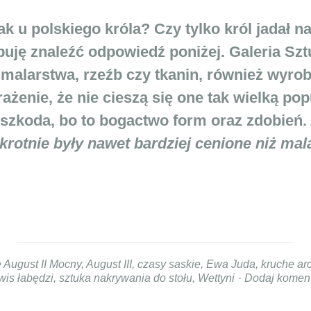
ak u polskiego króla? Czy tylko król jadał n
óbuję znaleźć odpowiedź poniżej. Galeria S
 malarstwa, rzeźb czy tkanin, również wyroby
żenie, że nie cieszą się one tak wielką pop
A szkoda, bo to bogactwo form oraz zdobień.
krotnie były nawet bardziej cenione niż mal
e
August II Mocny
,
August III
,
czasy saskie
,
Ewa Juda
,
kruche ar
wis łabędzi
,
sztuka nakrywania do stołu
,
Wettyni
Dodaj komen