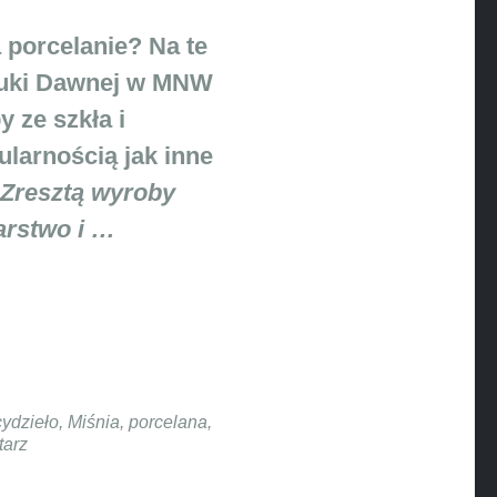
a porcelanie? Na te
ztuki Dawnej w MNW
 ze szkła i
ularnością jak inne
Zresztą wyroby
arstwo i …
cydzieło
,
Miśnia
,
porcelana
,
tarz