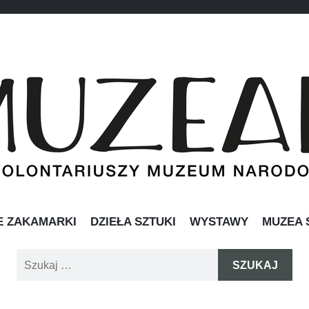
IAT
awie
PRZESKOCZ
E ZAKAMARKI
DZIEŁA SZTUKI
WYSTAWY
MUZEA 
DO
TREŚCI
Szukaj: