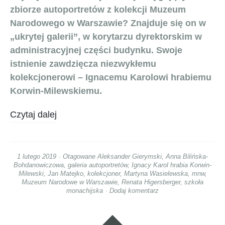
zbiorze autoportretów z kolekcji Muzeum
Narodowego w Warszawie? Znajduje się on w
„ukrytej galerii”, w korytarzu dyrektorskim w
administracyjnej części budynku. Swoje
istnienie zawdzięcza niezwykłemu
kolekcjonerowi – Ignacemu Karolowi hrabiemu
Korwin-Milewskiemu.
Czytaj dalej
1 lutego 2019
Otagowane
Aleksander Gierymski
,
Anna Bilińska-
Bohdanowiczowa
,
galeria autoportretów
,
Ignacy Karol hrabia Korwin-
Milewski
,
Jan Matejko
,
kolekcjoner
,
Martyna Wasielewska
,
mnw
,
Muzeum Narodowe w Warszawie
,
Renata Higersberger
,
szkoła
monachijska
Dodaj komentarz
Widgety