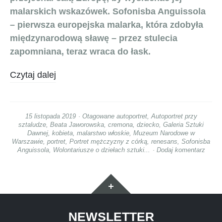
malarskich wskazówek. Sofonisba Anguissola
– pierwsza europejska malarka, która zdobyła
międzynarodową sławę – przez stulecia
zapomniana, teraz wraca do łask.
Czytaj dalej
15 listopada 2019
Otagowane
autoportret
,
Autoportret przy
sztaludze
,
Beata Jaworowska
,
cremona
,
dziecko
,
Galeria Sztuki
Dawnej
,
kobieta
,
malarstwo włoskie
,
Muzeum Narodowe w
Warszawie
,
portret
,
Portret mężczyzny z córką
,
renesans
,
Sofonisba
Anguissola
,
Wolontariusze o dziełach sztuki...
Dodaj komentarz
Widgety
NEWSLETTER