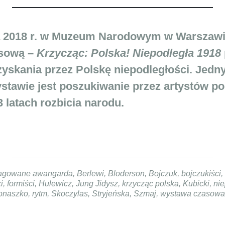
ka 2018 r. w Muzeum Narodowym w Warszaw
sową –
Krzycząc: Polska! Niepodległa 1918
dzyskania przez Polskę niepodległości. Jed
tawie jest poszukiwanie przez artystów po
latach rozbicia narodu.
agowane
awangarda
,
Berlewi
,
Bloderson
,
Bojczuk
,
bojczukiści
,
i
,
formiści
,
Hulewicz
,
Jung Jidysz
,
krzycząc polska
,
Kubicki
,
nie
onaszko
,
rytm
,
Skoczylas
,
Stryjeńska
,
Szmaj
,
wystawa czasowa