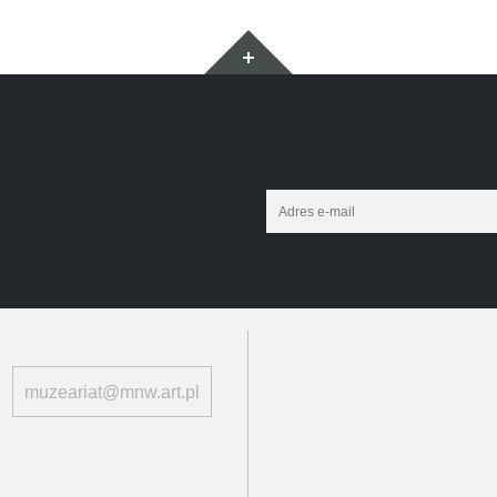
Widgety
Adres
e-
mail:
muzeariat@mnw.art.pl