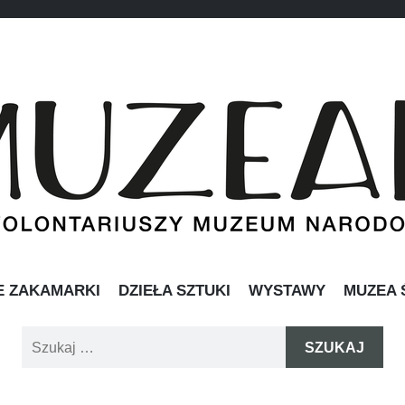
IAT
awie
PRZESKOCZ
E ZAKAMARKI
DZIEŁA SZTUKI
WYSTAWY
MUZEA 
DO
TREŚCI
Szukaj: