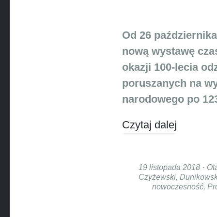
Od 26 październi
nową wystawę cza
okazji 100-lecia o
poruszanych na wys
narodowego po 123 
Czytaj dalej
19 listopada 2018
Ot
Czyżewski
,
Dunikowsk
nowoczesność
,
Pr