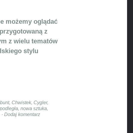
ie możemy oglądać
przygotowaną z
nym z wielu tematów
lskiego stylu
bunt
,
Chwistek
,
Cygler
,
podległa
,
nowa sztuka
,
Dodaj komentarz