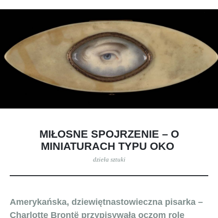
MIŁOSNE SPOJRZENIE – O
MINIATURACH TYPU OKO
dzieła sztuki
Amerykańska, dziewiętnastowieczna pisarka –
Charlotte Brontë przypisywała oczom rolę