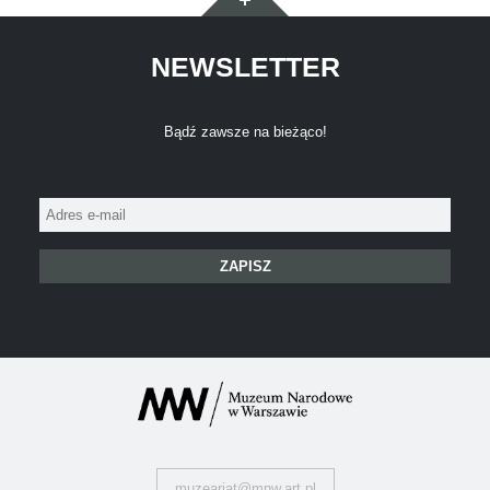
NEWSLETTER
Bądź zawsze na bieżąco!
Adres
e-
mail:
muzeariat@mnw.art.pl