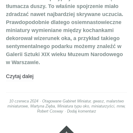
tłumacza duszy. To właśnie spojrzenie miało
zdradzać nawet najbardziej skrywane uczucia.
Prawdopodobnie dlatego osiemnastowieczne
miniatury wymieniane między kochankami
dekorował wizerunek oka, a przykład takiego
sentymentalnego podarku możemy znaleźć w
Galerii Sztuki XIX wieku Muzeum Narodowego
w Warszawie.
Czytaj dalej
10 czerwca 2024
Otagowane
Gabinet Miniatur
,
gwasz
,
malarstwo
miniaturowe
,
Martyna Zięba
,
Miniatura typu oko
,
miniaturzyści
,
mnw
,
Robert Cosway
Dodaj komentarz
Widgety