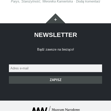
Parys
,
Starożytność
,
Weronika Kamieńska
Dodaj komentarz
Widgety
NEWSLETTER
Bądź zawsze na bieżąco!
Adres
e-
mail: