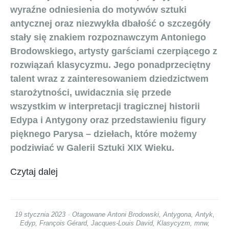
wyraźne odniesienia do motywów sztuki
antycznej oraz niezwykła dbałość o szczegóły
stały się znakiem rozpoznawczym Antoniego
Brodowskiego, artysty garściami czerpiącego z
rozwiązań klasycyzmu. Jego ponadprzeciętny
talent wraz z zainteresowaniem dziedzictwem
starożytności, uwidacznia się przede
wszystkim w interpretacji tragicznej historii
Edypa i Antygony oraz przedstawieniu figury
pięknego Parysa – dziełach, które możemy
podziwiać w Galerii Sztuki XIX Wieku.
Czytaj dalej
19 stycznia 2023
Otagowane
Antoni Brodowski
,
Antygona
,
Antyk
,
Edyp
,
François Gérard
,
Jacques-Louis David
,
Klasycyzm
,
mnw
,