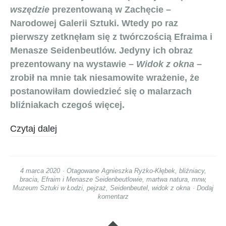
wszędzie
prezentowaną w Zachęcie –
Narodowej Galerii Sztuki. Wtedy po raz
pierwszy zetknęłam się z twórczością Efraima i
Menasze Seidenbeutlów. Jedyny ich obraz
prezentowany na wystawie –
Widok z okna
–
zrobił na mnie tak niesamowite wrażenie, że
postanowiłam dowiedzieć się o malarzach
bliźniakach czegoś więcej.
Czytaj dalej
4 marca 2020
Otagowane
Agnieszka Ryżko-Kłębek
,
bliźniacy
,
bracia
,
Efraim i Menasze Seidenbeutlowie
,
martwa natura
,
mnw
,
Muzeum Sztuki w Łodzi
,
pejzaż
,
Seidenbeutel
,
widok z okna
Dodaj
komentarz