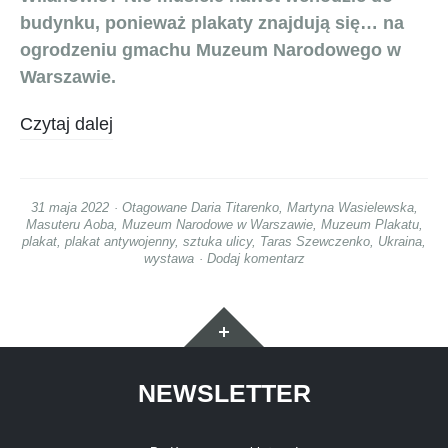
budynku, ponieważ plakaty znajdują się… na
ogrodzeniu gmachu Muzeum Narodowego w
Warszawie.
Czytaj dalej
31 maja 2022
Otagowane
Daria Titarenko
,
Martyna Wasielewska
,
Masuteru Aoba
,
Muzeum Narodowe w Warszawie
,
Muzeum Plakatu
,
plakat
,
plakat antywojenny
,
sztuka ulicy
,
Taras Szewczenko
,
Ukraina
,
wystawa
Dodaj komentarz
Widgety
NEWSLETTER