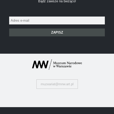
Bądź zawsze na bieżąco!
Adres
e-
mail:
muzeariat@mnw.art.pl