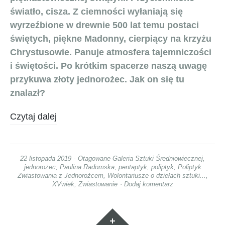
światło, cisza. Z ciemności wyłaniają się
wyrzeźbione w drewnie 500 lat temu postaci
świętych, piękne Madonny, cierpiący na krzyżu
Chrystusowie. Panuje atmosfera tajemniczości
i świętości. Po krótkim spacerze naszą uwagę
przykuwa złoty jednorożec. Jak on się tu
znalazł?
Czytaj dalej
22 listopada 2019
Otagowane
Galeria Sztuki Średniowiecznej
,
jednorożec
,
Paulina Radomska
,
pentaptyk
,
poliptyk
,
Poliptyk
Zwiastowania z Jednorożcem
,
Wolontariusze o dziełach sztuki...
,
XVwiek
,
Zwiastowanie
Dodaj komentarz
Widgety