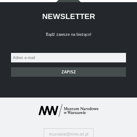
NEWSLETTER
Bądź zawsze na bieżąco!
Adres
e-
mail:
muzeariat@mnw.art.pl